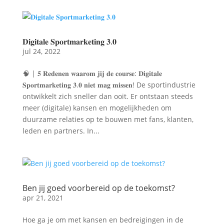
𝐃𝐢𝐠𝐢𝐭𝐚𝐥𝐞 𝐒𝐩𝐨𝐫𝐭𝐦𝐚𝐫𝐤𝐞𝐭𝐢𝐧𝐠 𝟑.𝟎
jul 24, 2022
🧠 | 𝟓 𝐑𝐞𝐝𝐞𝐧𝐞𝐧 𝐰𝐚𝐚𝐫𝐨𝐦 𝐣𝐢𝐣 𝐝𝐞 𝐜𝐨𝐮𝐫𝐬𝐞: 𝐃𝐢𝐠𝐢𝐭𝐚𝐥𝐞
𝐒𝐩𝐨𝐫𝐭𝐦𝐚𝐫𝐤𝐞𝐭𝐢𝐧𝐠 𝟑.𝟎 𝐧𝐢𝐞𝐭 𝐦𝐚𝐠 𝐦𝐢𝐬𝐬𝐞𝐧! De sportindustrie
ontwikkelt zich sneller dan ooit. Er ontstaan steeds
meer (digitale) kansen en mogelijkheden om
duurzame relaties op te bouwen met fans, klanten,
leden en partners. In...
Ben jij goed voorbereid op de toekomst?
apr 21, 2021
Hoe ga je om met kansen en bedreigingen in de